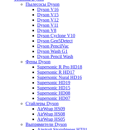
Пылесосы Dyson
Dyson V16
Dyson V15
Dyson V12
Dyson V11
Dyson V8
Dyson Cyclone V10
Dyson Gen5Detect
Dyson PencilVac
Dyson Wash G1
Dyson Pencil Wash
Фены Dyson
Supersonic R Pro HD18
Supersonic R HD17
Supersonic Nural HD16
Supersonic HD19
Supersonic HD15
Supersonic HD08
Supersonic HD07
Стайлеры Dyson
AirWrap HS09
AirWrap HS08
AirWrap HS05
Выпрямители Dyson
Airstrait Straightener HT01