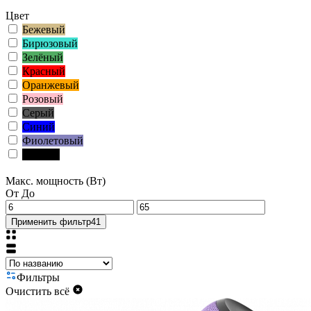
Цвет
Бежевый
Бирюзовый
Зелёный
Красный
Оранжевый
Розовый
Серый
Синий
Фиолетовый
Чёрный
Макс. мощность (Вт)
От
До
Применить фильтр
41
Фильтры
Очистить всё