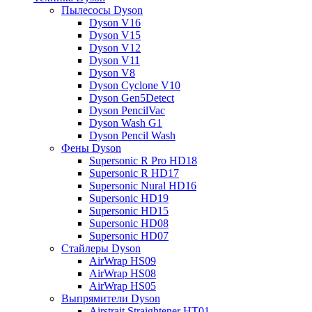
Пылесосы Dyson
Dyson V16
Dyson V15
Dyson V12
Dyson V11
Dyson V8
Dyson Cyclone V10
Dyson Gen5Detect
Dyson PencilVac
Dyson Wash G1
Dyson Pencil Wash
Фены Dyson
Supersonic R Pro HD18
Supersonic R HD17
Supersonic Nural HD16
Supersonic HD19
Supersonic HD15
Supersonic HD08
Supersonic HD07
Стайлеры Dyson
AirWrap HS09
AirWrap HS08
AirWrap HS05
Выпрямители Dyson
Airstrait Straightener HT01