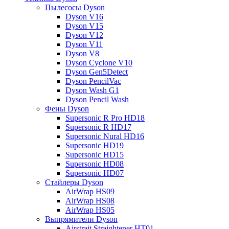
Пылесосы Dyson
Dyson V16
Dyson V15
Dyson V12
Dyson V11
Dyson V8
Dyson Cyclone V10
Dyson Gen5Detect
Dyson PencilVac
Dyson Wash G1
Dyson Pencil Wash
Фены Dyson
Supersonic R Pro HD18
Supersonic R HD17
Supersonic Nural HD16
Supersonic HD19
Supersonic HD15
Supersonic HD08
Supersonic HD07
Стайлеры Dyson
AirWrap HS09
AirWrap HS08
AirWrap HS05
Выпрямители Dyson
Airstrait Straightener HT01