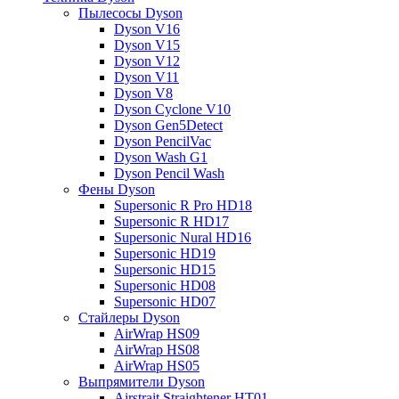
Пылесосы Dyson
Dyson V16
Dyson V15
Dyson V12
Dyson V11
Dyson V8
Dyson Cyclone V10
Dyson Gen5Detect
Dyson PencilVac
Dyson Wash G1
Dyson Pencil Wash
Фены Dyson
Supersonic R Pro HD18
Supersonic R HD17
Supersonic Nural HD16
Supersonic HD19
Supersonic HD15
Supersonic HD08
Supersonic HD07
Стайлеры Dyson
AirWrap HS09
AirWrap HS08
AirWrap HS05
Выпрямители Dyson
Airstrait Straightener HT01