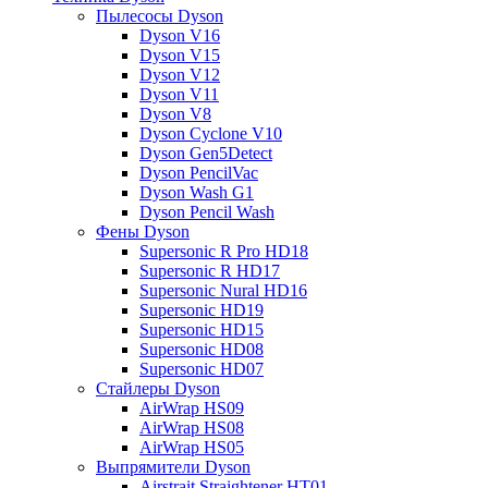
Пылесосы Dyson
Dyson V16
Dyson V15
Dyson V12
Dyson V11
Dyson V8
Dyson Cyclone V10
Dyson Gen5Detect
Dyson PencilVac
Dyson Wash G1
Dyson Pencil Wash
Фены Dyson
Supersonic R Pro HD18
Supersonic R HD17
Supersonic Nural HD16
Supersonic HD19
Supersonic HD15
Supersonic HD08
Supersonic HD07
Стайлеры Dyson
AirWrap HS09
AirWrap HS08
AirWrap HS05
Выпрямители Dyson
Airstrait Straightener HT01