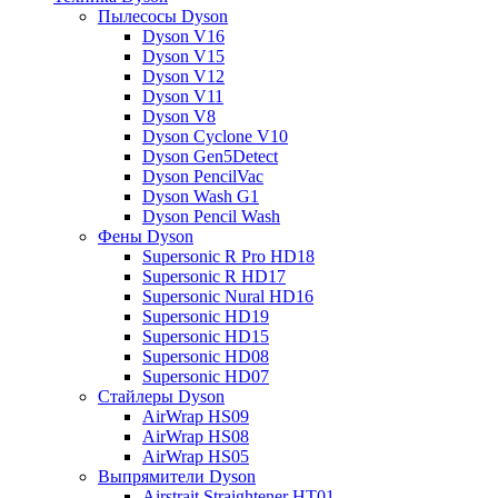
Пылесосы Dyson
Dyson V16
Dyson V15
Dyson V12
Dyson V11
Dyson V8
Dyson Cyclone V10
Dyson Gen5Detect
Dyson PencilVac
Dyson Wash G1
Dyson Pencil Wash
Фены Dyson
Supersonic R Pro HD18
Supersonic R HD17
Supersonic Nural HD16
Supersonic HD19
Supersonic HD15
Supersonic HD08
Supersonic HD07
Стайлеры Dyson
AirWrap HS09
AirWrap HS08
AirWrap HS05
Выпрямители Dyson
Airstrait Straightener HT01