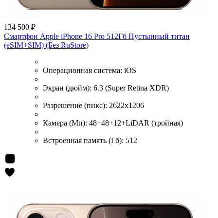
134 500 ₽
Смартфон Apple iPhone 16 Pro 512Гб Пустынный титан
(eSIM+SIM) (Без RuStore)
Операционная система:
iOS
Экран (дюйм):
6.3 (Super Retina XDR)
Разрешение (пикс):
2622x1206
Камера (Мп):
48+48+12+LiDAR (тройная)
Встроенная память (Гб):
512