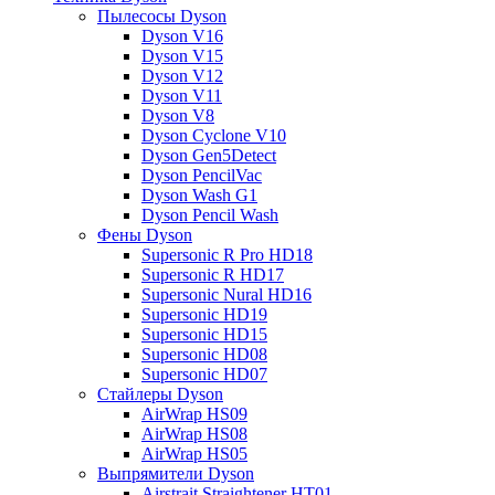
Пылесосы Dyson
Dyson V16
Dyson V15
Dyson V12
Dyson V11
Dyson V8
Dyson Cyclone V10
Dyson Gen5Detect
Dyson PencilVac
Dyson Wash G1
Dyson Pencil Wash
Фены Dyson
Supersonic R Pro HD18
Supersonic R HD17
Supersonic Nural HD16
Supersonic HD19
Supersonic HD15
Supersonic HD08
Supersonic HD07
Стайлеры Dyson
AirWrap HS09
AirWrap HS08
AirWrap HS05
Выпрямители Dyson
Airstrait Straightener HT01