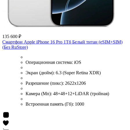
135 600 ₽
Смартфон Apple iPhone 16 Pro 1Тб Белый титан (eSIM+SIM)
(Без RuStore)
Операционная система:
iOS
Экран (дюйм):
6.3 (Super Retina XDR)
Разрешение (пикс):
2622x1206
Камера (Мп):
48+48+12+LiDAR (тройная)
Встроенная память (Гб):
1000