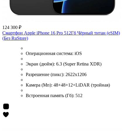
124 300 ₽
Смартфон Apple iPhone 16 Pro 512Гб Чёрный титан (eSIM)
(Без RuStore)
Операционная система:
iOS
Экран (дюйм):
6.3 (Super Retina XDR)
Разрешение (пикс):
2622x1206
Камера (Мп):
48+48+12+LiDAR (тройная)
Встроенная память (Гб):
512