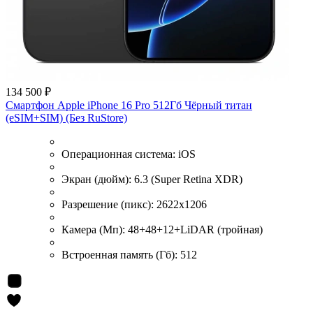
134 500 ₽
Смартфон Apple iPhone 16 Pro 512Гб Чёрный титан
(eSIM+SIM) (Без RuStore)
Операционная система:
iOS
Экран (дюйм):
6.3 (Super Retina XDR)
Разрешение (пикс):
2622x1206
Камера (Мп):
48+48+12+LiDAR (тройная)
Встроенная память (Гб):
512