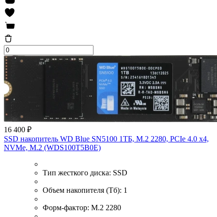
16 400 ₽
SSD накопитель WD Blue SN5100 1ТБ, M.2 2280, PCIe 4.0 x4,
NVMe, M.2 (WDS100T5B0E)
Тип жесткого диска:
SSD
Объем накопителя (Тб):
1
Форм-фактор:
M.2 2280