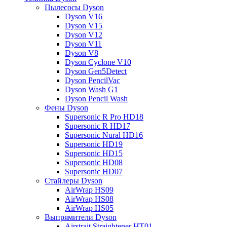
Пылесосы Dyson
Dyson V16
Dyson V15
Dyson V12
Dyson V11
Dyson V8
Dyson Cyclone V10
Dyson Gen5Detect
Dyson PencilVac
Dyson Wash G1
Dyson Pencil Wash
Фены Dyson
Supersonic R Pro HD18
Supersonic R HD17
Supersonic Nural HD16
Supersonic HD19
Supersonic HD15
Supersonic HD08
Supersonic HD07
Стайлеры Dyson
AirWrap HS09
AirWrap HS08
AirWrap HS05
Выпрямители Dyson
Airstrait Straightener HT01