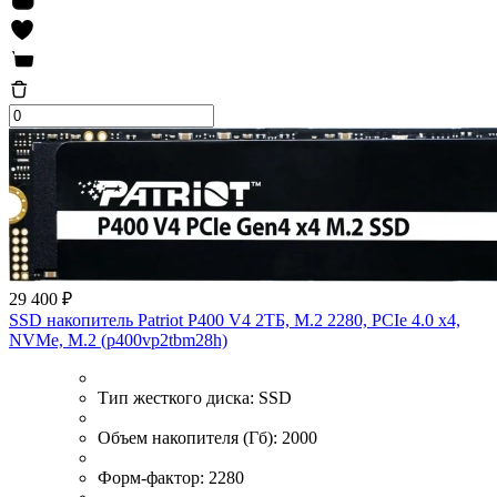
29 400 ₽
SSD накопитель Patriot P400 V4 2ТБ, M.2 2280, PCIe 4.0 x4,
NVMe, M.2 (p400vp2tbm28h)
Тип жесткого диска:
SSD
Объем накопителя (Гб):
2000
Форм-фактор:
2280