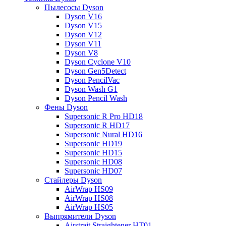
Пылесосы Dyson
Dyson V16
Dyson V15
Dyson V12
Dyson V11
Dyson V8
Dyson Cyclone V10
Dyson Gen5Detect
Dyson PencilVac
Dyson Wash G1
Dyson Pencil Wash
Фены Dyson
Supersonic R Pro HD18
Supersonic R HD17
Supersonic Nural HD16
Supersonic HD19
Supersonic HD15
Supersonic HD08
Supersonic HD07
Стайлеры Dyson
AirWrap HS09
AirWrap HS08
AirWrap HS05
Выпрямители Dyson
Airstrait Straightener HT01