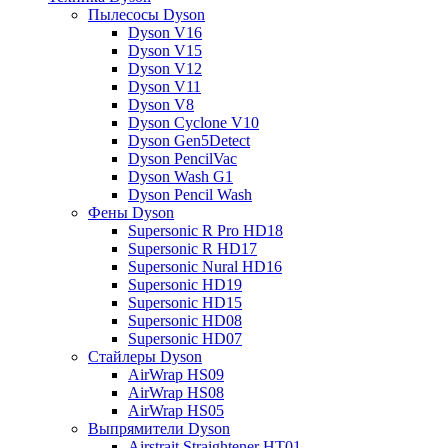
Пылесосы Dyson
Dyson V16
Dyson V15
Dyson V12
Dyson V11
Dyson V8
Dyson Cyclone V10
Dyson Gen5Detect
Dyson PencilVac
Dyson Wash G1
Dyson Pencil Wash
Фены Dyson
Supersonic R Pro HD18
Supersonic R HD17
Supersonic Nural HD16
Supersonic HD19
Supersonic HD15
Supersonic HD08
Supersonic HD07
Стайлеры Dyson
AirWrap HS09
AirWrap HS08
AirWrap HS05
Выпрямители Dyson
Airstrait Straightener HT01