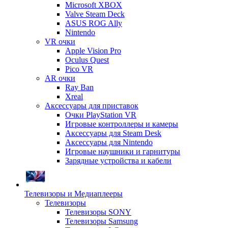
Microsoft XBOX
Valve Steam Deck
ASUS ROG Ally
Nintendo
VR очки
Apple Vision Pro
Oculus Quest
Pico VR
AR очки
Ray Ban
Xreal
Аксессуары для приставок
Очки PlayStation VR
Игровые контроллеры и камеры
Аксессуары для Steam Desk
Аксессуары для Nintendo
Игровые наушники и гарнитуры
Зарядные устройства и кабели
Телевизоры и Медиаплееры
Телевизоры
Телевизоры SONY
Телевизоры Samsung