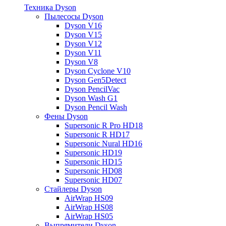
Техника Dyson
Пылесосы Dyson
Dyson V16
Dyson V15
Dyson V12
Dyson V11
Dyson V8
Dyson Cyclone V10
Dyson Gen5Detect
Dyson PencilVac
Dyson Wash G1
Dyson Pencil Wash
Фены Dyson
Supersonic R Pro HD18
Supersonic R HD17
Supersonic Nural HD16
Supersonic HD19
Supersonic HD15
Supersonic HD08
Supersonic HD07
Стайлеры Dyson
AirWrap HS09
AirWrap HS08
AirWrap HS05
Выпрямители Dyson