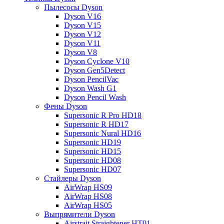
Пылесосы Dyson
Dyson V16
Dyson V15
Dyson V12
Dyson V11
Dyson V8
Dyson Cyclone V10
Dyson Gen5Detect
Dyson PencilVac
Dyson Wash G1
Dyson Pencil Wash
Фены Dyson
Supersonic R Pro HD18
Supersonic R HD17
Supersonic Nural HD16
Supersonic HD19
Supersonic HD15
Supersonic HD08
Supersonic HD07
Стайлеры Dyson
AirWrap HS09
AirWrap HS08
AirWrap HS05
Выпрямители Dyson
Airstrait Straightener HT01