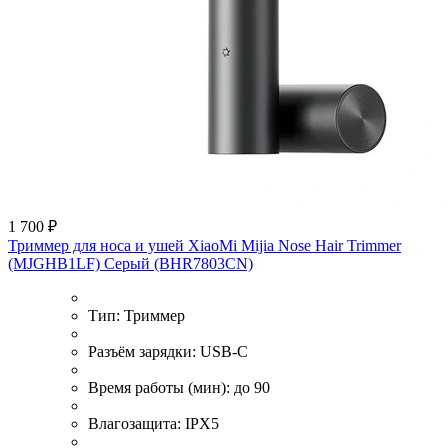
1 700 ₽
Триммер для носа и ушей XiaoMi Mijia Nose Hair Trimmer
(MJGHB1LF) Серый (BHR7803CN)
Тип:
Триммер
Разъём зарядки:
USB-C
Время работы (мин):
до 90
Влагозащита:
IPX5