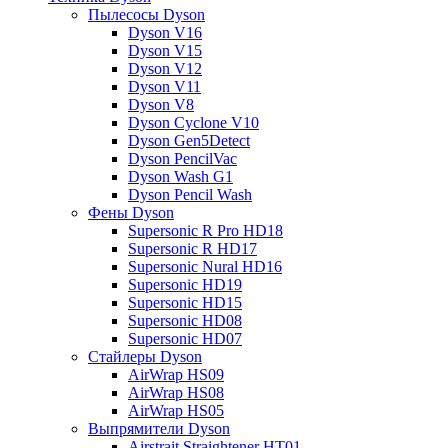
Пылесосы Dyson
Dyson V16
Dyson V15
Dyson V12
Dyson V11
Dyson V8
Dyson Cyclone V10
Dyson Gen5Detect
Dyson PencilVac
Dyson Wash G1
Dyson Pencil Wash
Фены Dyson
Supersonic R Pro HD18
Supersonic R HD17
Supersonic Nural HD16
Supersonic HD19
Supersonic HD15
Supersonic HD08
Supersonic HD07
Стайлеры Dyson
AirWrap HS09
AirWrap HS08
AirWrap HS05
Выпрямители Dyson
Airstrait Straightener HT01